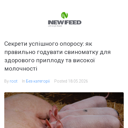
Секрети успішного опоросу: як
правильно годувати свиноматку для
здорового приплоду та високої
молочності
By
root
In
Без категорії
Posted
18.05.2026