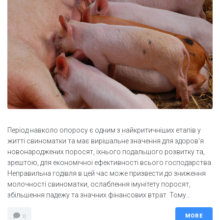
Період навколо опоросу є одним з найкритичніших етапів у
житті свиноматки та має вирішальне значення для здоров'я
новонароджених поросят, їхнього подальшого розвитку та,
зрештою, для економічної ефективності всього господарства.
Неправильна годівля в цей час може призвести до зниження
молочності свиноматки, ослаблення імунітету поросят,
збільшення падежу та значних фінансових втрат. Тому...
MORE
0