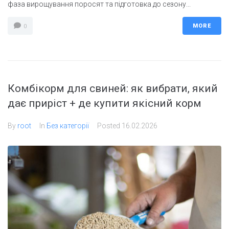
фаза вирощування поросят та підготовка до сезону...
MORE
0
Комбікорм для свиней: як вибрати, який
дає приріст + де купити якісний корм
By
root
In
Без категорії
Posted
16.02.2026