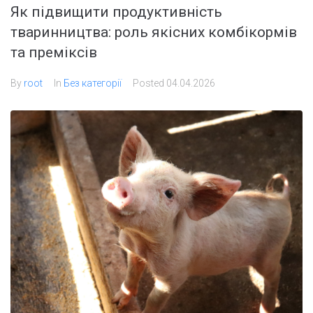
Як підвищити продуктивність
тваринництва: роль якісних комбікормів
та преміксів
By
root
In
Без категорії
Posted
04.04.2026