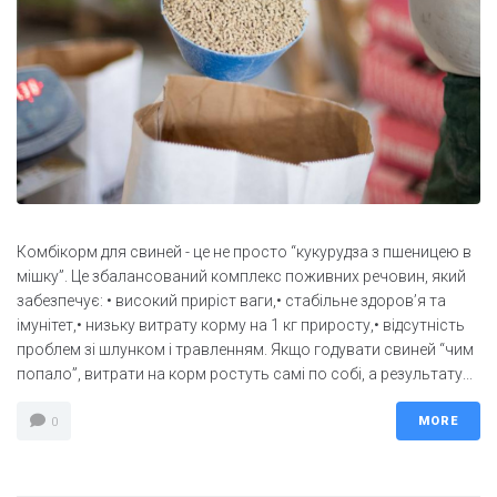
Комбікорм для свиней - це не просто “кукурудза з пшеницею в
мішку”. Це збалансований комплекс поживних речовин, який
забезпечує: • високий приріст ваги,• стабільне здоров’я та
імунітет,• низьку витрату корму на 1 кг приросту,• відсутність
проблем зі шлунком і травленням. Якщо годувати свиней “чим
попало”, витрати на корм ростуть самі по собі, а результату...
MORE
0