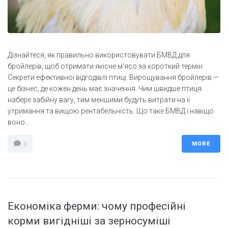
Дізнайтеся, як правильно використовувати БМВД для
бройлерів, щоб отримати якісне м'ясо за короткий термін.
Секрети ефективної відгодівлі птиці. Вирощування бройлерів —
це бізнес, де кожен день має значення. Чим швидше птиця
набере забійну вагу, тим меншими будуть витрати на її
утримання та вищою рентабельність. Що таке БМВД і навіщо
воно...
MORE
0
Економіка ферми: чому професійні
корми вигідніші за зерносуміші