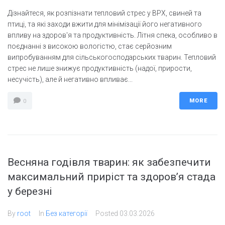
Дізнайтеся, як розпізнати тепловий стрес у ВРХ, свиней та
птиці, та які заходи вжити для мінімізації його негативного
впливу на здоров'я та продуктивність. Літня спека, особливо в
поєднанні з високою вологістю, стає серйозним
випробуванням для сільськогосподарських тварин. Тепловий
стрес не лише знижує продуктивність (надої, прирости,
несучість), але й негативно впливає...
MORE
0
Весняна годівля тварин: як забезпечити
максимальний приріст та здоров’я стада
у березні
By
root
In
Без категорії
Posted
03.03.2026