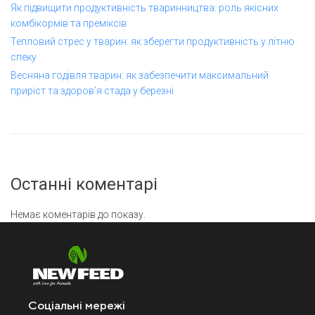
Як підвищити продуктивність тваринництва: роль якісних
комбікормів та преміксів
Тепловий стрес у тварин: як зберегти продуктивність у літню
спеку
Весняна годівля тварин: як забезпечити максимальний
приріст та здоров’я стада у березні
Останні коментарі
Немає коментарів до показу.
Соціальні мережі