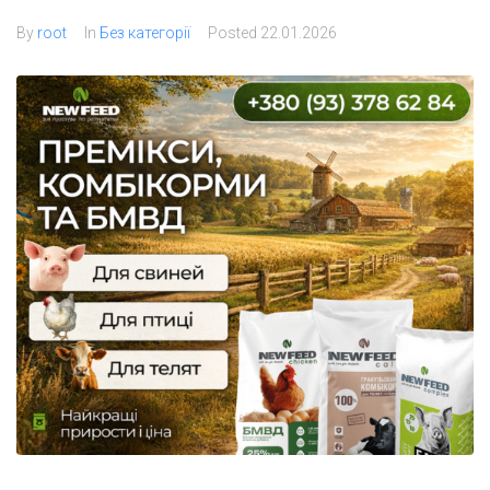
By
root
In
Без категорії
Posted
22.01.2026