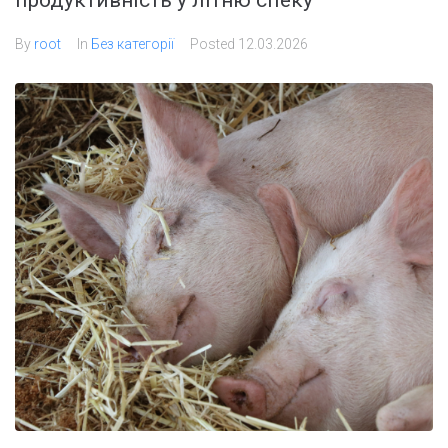
продуктивність у літню спеку
By
root
In
Без категорії
Posted
12.03.2026