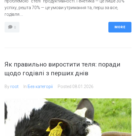
проблемою "стелі" продуктивності. Генетика — це лише 30%
успіху, решта 70% — це умови утримання та, перш за все,
годівля....
MORE
0
Як правильно виростити теля: поради
щодо годівлі з перших днів
By
root
In
Без категорії
Posted
08.01.2026