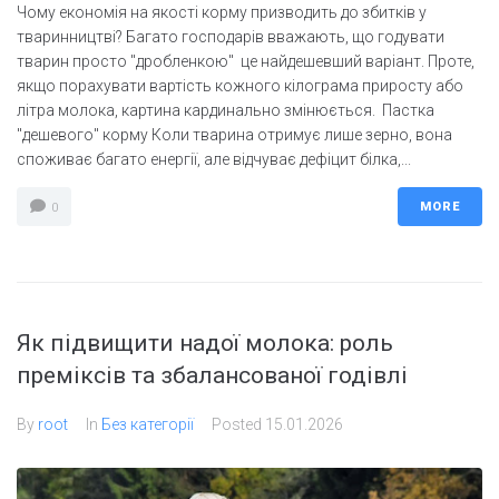
Чому економія на якості корму призводить до збитків у
тваринництві? Багато господарів вважають, що годувати
тварин просто "дробленкою" це найдешевший варіант. Проте,
якщо порахувати вартість кожного кілограма приросту або
літра молока, картина кардинально змінюється. Пастка
"дешевого" корму Коли тварина отримує лише зерно, вона
споживає багато енергії, але відчуває дефіцит білка,...
MORE
0
Як підвищити надої молока: роль
преміксів та збалансованої годівлі
By
root
In
Без категорії
Posted
15.01.2026