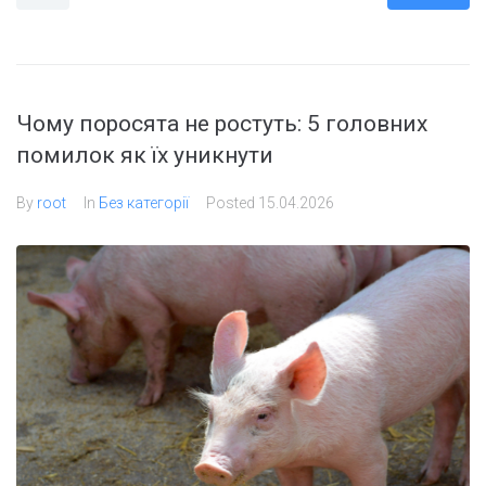
Чому поросята не ростуть: 5 головних
помилок як їх уникнути
By
root
In
Без категорії
Posted
15.04.2026