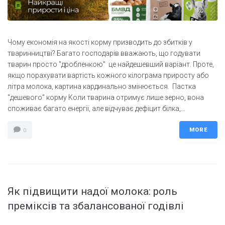
Чому економія на якості корму призводить до збитків у
тваринництві? Багато господарів вважають, що годувати
тварин просто "дробленкою" це найдешевший варіант. Проте,
якщо порахувати вартість кожного кілограма приросту або
літра молока, картина кардинально змінюється. Пастка
"дешевого" корму Коли тварина отримує лише зерно, вона
споживає багато енергії, але відчуває дефіцит білка,...
MORE
0
Як підвищити надої молока: роль
преміксів та збалансованої годівлі