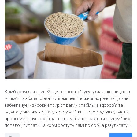
Комбікорм для свиней - це не просто “кукурудза з пшеницею в
мішку”. Це збалансований комплекс поживних речовин, який
забезпечує: • високий приріст ваги,• стабільне здоров’я та
імунітет,• низьку витрату корму на 1 кг приросту,• відсутність
проблем зі шлунком і травленням. Якщо годувати свиней “чим
попало”, витрати на корм ростуть самі по собі, а результату...