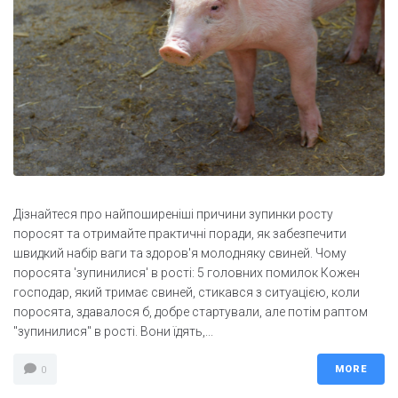
Дізнайтеся про найпоширеніші причини зупинки росту
поросят та отримайте практичні поради, як забезпечити
швидкий набір ваги та здоров'я молодняку свиней. Чому
поросята 'зупинилися' в рості: 5 головних помилок Кожен
господар, який тримає свиней, стикався з ситуацією, коли
поросята, здавалося б, добре стартували, але потім раптом
"зупинилися" в рості. Вони їдять,...
MORE
0