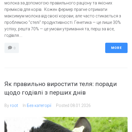
молока за допомогою правильного раціону та якісних
преміксів для корів. Кожен фермер прагне отримати
максимум молока від своєї корови, але часто стикається з
проблемою "стелі" продуктивності. Генетика — це лише 30%
успіху, решта 70% — це умови утримання та, перш за все,
годівля....
MORE
0
Як правильно виростити теля: поради
щодо годівлі з перших днів
By
root
In
Без категорії
Posted
08.01.2026