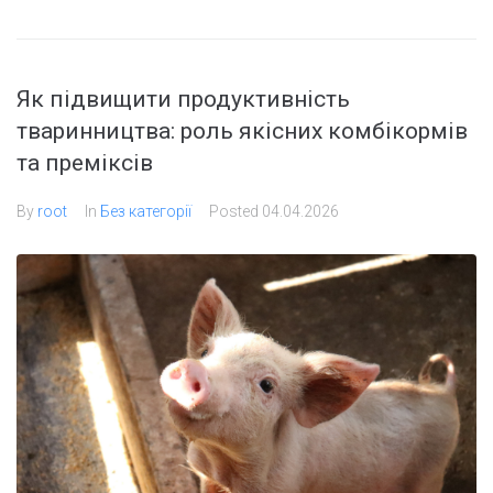
Як підвищити продуктивність
тваринництва: роль якісних комбікормів
та преміксів
By
root
In
Без категорії
Posted
04.04.2026