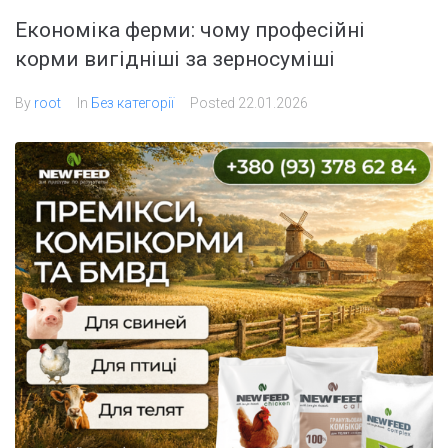
Економіка ферми: чому професійні
корми вигідніші за зерносуміші
By
root
In
Без категорії
Posted
22.01.2026