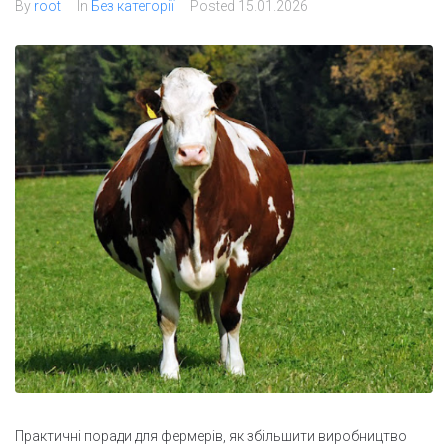
By
root
In
Без категорії
Posted
15.01.2026
Практичні поради для фермерів, як збільшити виробництво