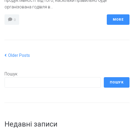
продуктивності. Від того, наскільки правильно буде
організована годівля в...
MORE
0
Older Posts
Пошук
ПОШУК
Недавні записи