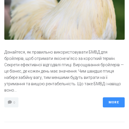
Дізнайтеся, як правильно використовувати БМВД для
бройлерів, щоб отримати якісне м'ясо за короткий термін.
Секрети ефективної відгодівлі птиці. Вирощування бройлерів —
це бізнес, де кожен день має значення. Чим швидше птиця
набере забійну вагу, тим меншими будуть витрати на її
утримання та вищою рентабельність. Що таке БМВД і навіщо
воно...
MORE
0