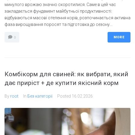
минулого врожаю значно скоротилися. Саме в цей час
закладається фундамент майбутньої продуктивності:
відбуваються масові отелення корів, розпочинається активна
фаза вирощування поросят та підготовка до сезону...
MORE
0
Комбікорм для свиней: як вибрати, який
дає приріст + де купити якісний корм
By
root
In
Без категорії
Posted
16.02.2026