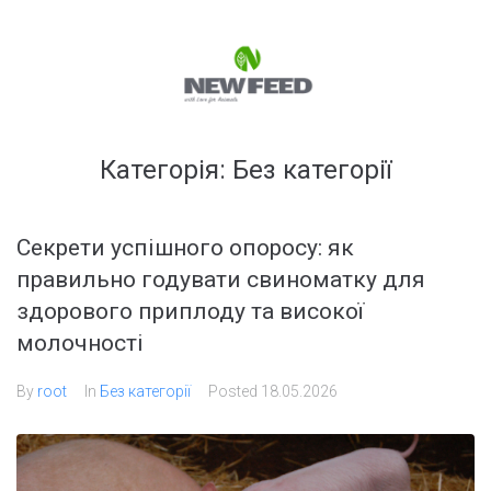
Категорія:
Без категорії
Секрети успішного опоросу: як
правильно годувати свиноматку для
здорового приплоду та високої
молочності
By
root
In
Без категорії
Posted
18.05.2026