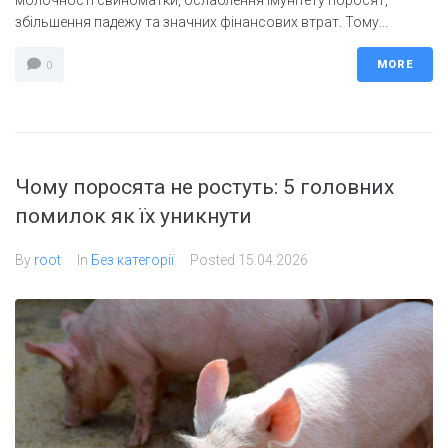
молочності свиноматки, ослаблення імунітету поросят,
збільшення падежу та значних фінансових втрат. Тому...
MORE
0
Чому поросята не ростуть: 5 головних
помилок як їх уникнути
By
root
In
Без категорії
Posted
15.04.2026