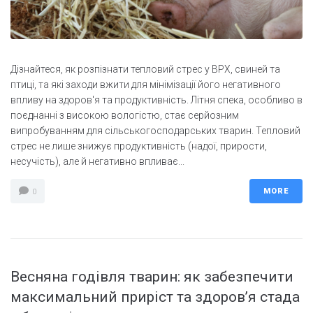
Дізнайтеся, як розпізнати тепловий стрес у ВРХ, свиней та
птиці, та які заходи вжити для мінімізації його негативного
впливу на здоров'я та продуктивність. Літня спека, особливо в
поєднанні з високою вологістю, стає серйозним
випробуванням для сільськогосподарських тварин. Тепловий
стрес не лише знижує продуктивність (надої, прирости,
несучість), але й негативно впливає...
MORE
0
Весняна годівля тварин: як забезпечити
максимальний приріст та здоров’я стада