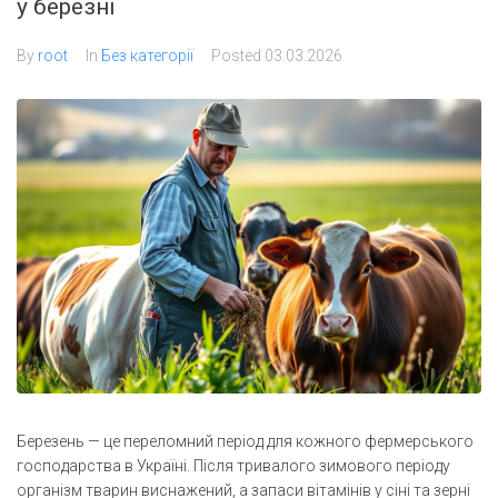
у березні
By
root
In
Без категорії
Posted
03.03.2026
Березень — це переломний період для кожного фермерського
господарства в Україні. Після тривалого зимового періоду
організм тварин виснажений, а запаси вітамінів у сіні та зерні