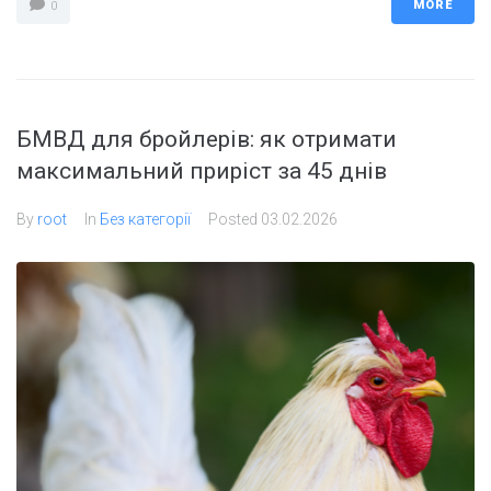
MORE
0
БМВД для бройлерів: як отримати
максимальний приріст за 45 днів
By
root
In
Без категорії
Posted
03.02.2026