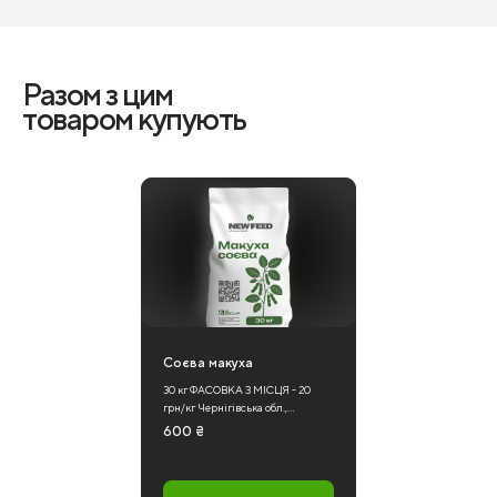
Разом з цим
товаром купують
Соєва макуха
30 кг ФАСОВКА З МІСЦЯ - 20
грн/кг Чернігівська обл.,...
600
₴