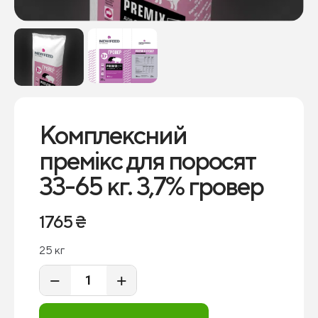
Комплексний
премікс для поросят
33-65 кг. 3,7% гровер
1765
₴
25 кг
−
+