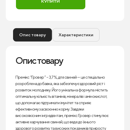
КУПИТИ
Опис товару
Характеристики
Опис товару
Премікс “Гровер ” – 3,7%, для свиней — це спеціально
розроблена добавка, яка забезпечує здоровий ріст і
розвиток молодняку. Його унікальна формула містить
оптимальну кількість вітамінів, мінералів і амінокислот,
що допомагає підтримати імунітет та сприяє
ефективному засвоєнню корму. Завдяки
високоякісним інгредієнтам, премікс Гровер стимулює
активне харчування свиней, що веде до їхнього
здорового розвитку та високих показників приросту